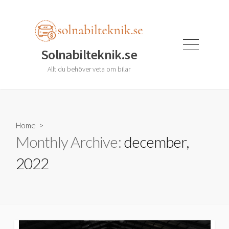
Skip
to
content
Menu
Solnabilteknik.se
Allt du behöver veta om bilar
Home
>
Monthly Archive:
december,
2022