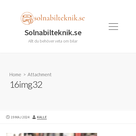
Skip
to
content
Menu
Solnabilteknik.se
Allt du behöver veta om bilar
Home
> Attachment
16img32
PUBLISHED
AUTHOR
19 MAJ 2024
KALLE
DATE