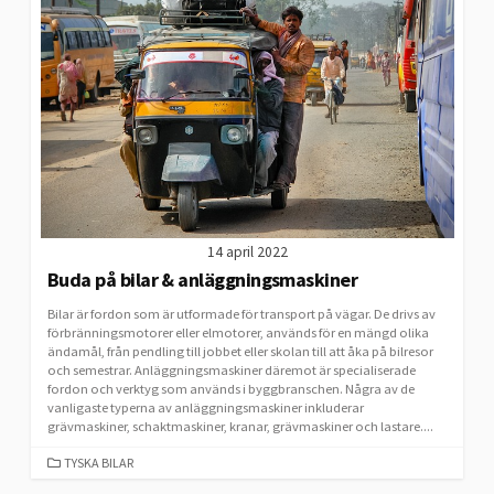
14 april 2022
Buda på bilar & anläggningsmaskiner
Bilar är fordon som är utformade för transport på vägar. De drivs av
förbränningsmotorer eller elmotorer, används för en mängd olika
ändamål, från pendling till jobbet eller skolan till att åka på bilresor
och semestrar. Anläggningsmaskiner däremot är specialiserade
fordon och verktyg som används i byggbranschen. Några av de
vanligaste typerna av anläggningsmaskiner inkluderar
grävmaskiner, schaktmaskiner, kranar, grävmaskiner och lastare....
CATEGORIES
TYSKA BILAR