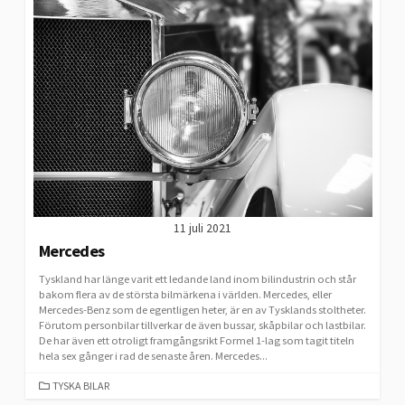
11 juli 2021
Mercedes
Tyskland har länge varit ett ledande land inom bilindustrin och står
bakom flera av de största bilmärkena i världen. Mercedes, eller
Mercedes-Benz som de egentligen heter, är en av Tysklands stoltheter.
Förutom personbilar tillverkar de även bussar, skåpbilar och lastbilar.
De har även ett otroligt framgångsrikt Formel 1-lag som tagit titeln
hela sex gånger i rad de senaste åren. Mercedes...
CATEGORIES
TYSKA BILAR