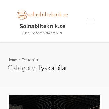
Skip
to
content
Menu
Solnabilteknik.se
Allt du behöver veta om bilar
Home
> Tyska bilar
Category:
Tyska bilar